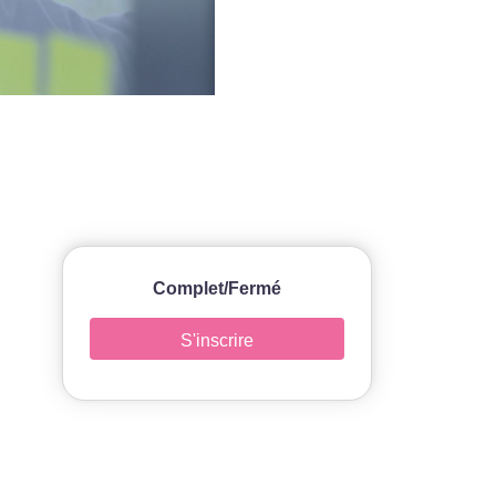
Complet/Fermé
S'inscrire