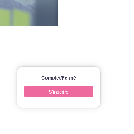
Complet/Fermé
S'inscrire