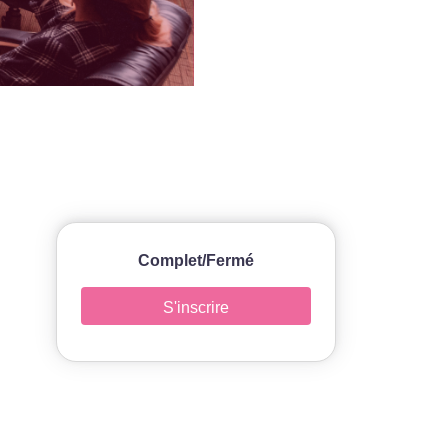
Complet/Fermé
S'inscrire