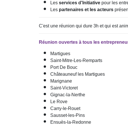
Les
services d'Initiative
pour les entr
Les
partenaires et les acteurs
présen
C'est une réunion qui dure 3h et qui est ani
Réunion ouvertes à tous les entrepreneur
Martigues
Saint-Mitre-Les-Remparts
Port De Bouc
Châteauneuf les Martigues
Marignane
Saint-Victoret
Gignac-la-Nerthe
Le Rove
Carry-le-Rouet
Sausset-les-Pins
Ensuès-la-Redonne