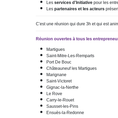
Les
services d'Initiative
pour les entr
Les
partenaires et les acteurs
présen
C'est une réunion qui dure 3h et qui est ani
Réunion ouvertes à tous les entrepreneur
Martigues
Saint-Mitre-Les-Remparts
Port De Bouc
Châteauneuf les Martigues
Marignane
Saint-Victoret
Gignac-la-Nerthe
Le Rove
Carry-le-Rouet
Sausset-les-Pins
Ensuès-la-Redonne