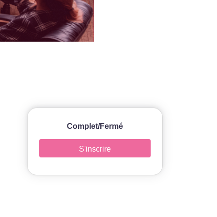
Complet/Fermé
S'inscrire