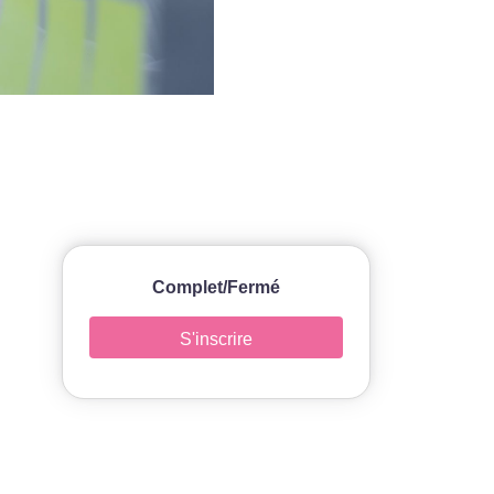
Complet/Fermé
S'inscrire