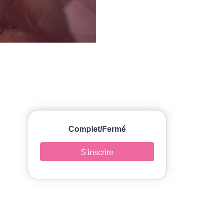
Complet/Fermé
S'inscrire