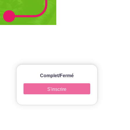
Complet/Fermé
S'inscrire